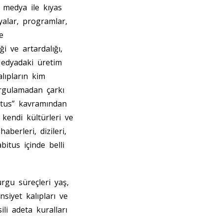
l medya ile kıyas
yalar, programlar,
e
i ve artardalığı,
Medyadaki üretim
lıpların kim
orgulamadan çarkı
itus” kavramından
 kendi kültürleri ve
aberleri, dizileri,
bitus içinde belli
rgu süreçleri yaş,
nsiyet kalıpları ve
li adeta kuralları