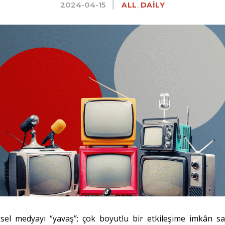
2024-04-15
,
ALL
DAILY
l medyayı “yavaş”; çok boyutlu bir etkileşime imkân sa