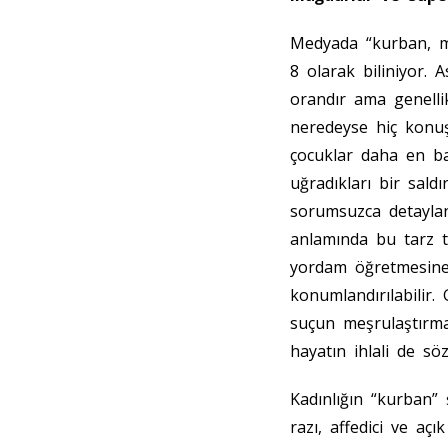
Medyada “kurban, ma
8 olarak biliniyor.
orandır ama genelli
neredeyse hiç konuş
çocuklar daha en baş
uğradıkları bir saldı
sorumsuzca detayland
anlamında bu tarz te
yordam öğretmesine 
konumlandırılabilir.
suçun meşrulaştırma
hayatın ihlali de s
Kadınlığın “kurban”
razı, affedici ve aç