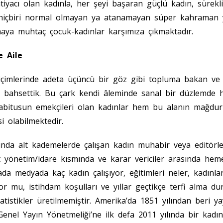
tiyacı olan kadınla, her şeyi başaran güçlü kadın, sürekl
 hiçbiri normal olmayan ya atanamayan süper kahraman y
aya muhtaç çocuk-kadınlar karşımıza çıkmaktadır.
ve Aile
çimlerinde adeta üçüncü bir göz gibi topluma bakan ve
an bahsettik. Bu çark kendi âleminde sanal bir düzlemde 
abitusun emekçileri olan kadınlar hem bu alanın mağdu
isi olabilmektedir.
ında alt kademelerde çalışan kadın muhabir veya editör
at yönetim/idare kısmında ve karar vericiler arasında he
a medyada kaç kadın çalışıyor, eğitimleri neler, kadınları
or mu, istihdam koşulları ve yıllar geçtikçe terfi alma du
tatistikler üretilmemiştir. Amerika’da 1851 yılından beri
enel Yayın Yönetmeliği’ne ilk defa 2011 yılında bir kadın