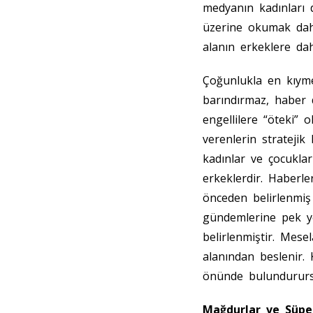
medyanın kadınları 
üzerine okumak daha
alanın erkeklere dah
Çoğunlukla en kıymet
barındırmaz, haber d
engellilere “öteki” 
verenlerin stratejik
kadınlar ve çocuklar 
erkeklerdir. Haberl
önceden belirlenmiş 
gündemlerine pek ye
belirlenmiştir. Mes
alanından beslenir.
önünde bulundururs
Mağdurlar ve Süp