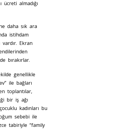
ı ücreti almadığı
ine daha sık ara
ında istihdam
 vardır. Ekran
endilerinden
de bırakırlar.
kilde genellikle
v” ile bağları
en toplantılar,
ği bir iş ağı
çocuklu kadınları bu
doğum sebebi ile
e tabiriyle “family