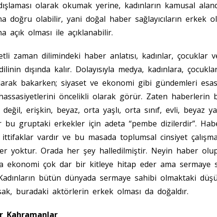
dışlaması olarak okumak yerine, kadınların kamusal aland
 doğru olabilir, yani doğal haber sağlayıcıların erkek 
a açık olması ile açıklanabilir.
li zaman dilimindeki haber anlatısı, kadınlar, çocuklar v
ilinin dışında kalır. Dolayısıyla medya, kadınlara, çocuklar
olarak bakarken; siyaset ve ekonomi gibi gündemleri esas
 hassasiyetlerini öncelikli olarak görür. Zaten haberlerin 
değil, erişkin, beyaz, orta yaşlı, orta sınıf, evli, beyaz y
er bu gruptaki erkekler için adeta “pembe dizilerdir”. Ha
ittifaklar vardır ve bu masada toplumsal cinsiyet çalışmal
r yoktur. Orada her şey halledilmiştir. Neyin haber olu
ela ekonomi çok dar bir kitleye hitap eder ama sermaye s
 Kadınların bütün dünyada sermaye sahibi olmaktaki düş
ak, buradaki aktörlerin erkek olması da doğaldır.
er Kahramanlar