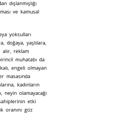
an dışlanmışlığı
olması ve kamusal
eya yoksulları
a, doğaya, yaşlılara,
 alır, reklam
birincil muhatabı da
akalı, engeli olmayan
ber masasında
arına, kadınların
p, neyin olamayacağı
ahiplerinin etki
ük oranını göz