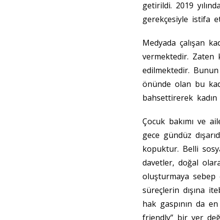
getirildi. 2019 yılı
gerekçesiyle istifa 
Medyada çalışan kad
vermektedir. Zaten k
edilmektedir. Bunun
önünde olan bu kadı
bahsettirerek kadın 
Çocuk bakımı ve aile
gece gündüz dışarıda
kopuktur. Belli sosya
davetler, doğal olar
oluşturmaya sebep o
süreçlerin dışına it
hak gaspının da en ü
friendly” bir yer değ