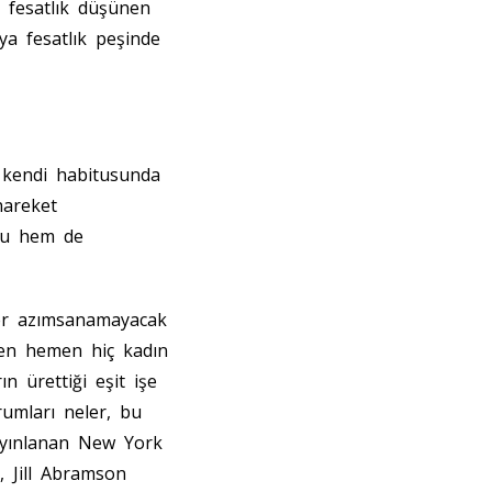
i fesatlık düşünen
a fesatlık peşinde
 kendi habitusunda
hareket
ru hem de
ler azımsanamayacak
men hemen hiç kadın
n ürettiği eşit işe
rumları neler, bu
 yayınlanan New York
, Jill Abramson