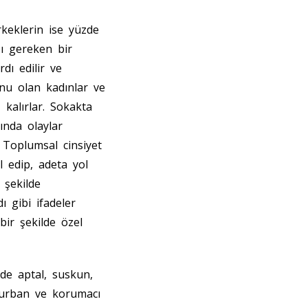
keklerin ise yüzde
ı gereken bir
dı edilir ve
nu olan kadınlar ve
 kalırlar. Sokakta
rında olaylar
. Toplumsal cinsiyet
l edip, adeta yol
 şekilde
ı gibi ifadeler
ir şekilde özel
de aptal, suskun,
 kurban ve korumacı