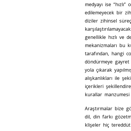
medyayı ise “hızlı” 
edilemeyecek bir zi
diziler zihinsel sür
karşılaştırılamayacak
genellikle hızlı ve
mekanizmaları bu küm
tarafından, hangi c
döndürmeye gayret 
yola çıkarak yapılmı
alışkanlıkları ile şe
içerikleri şekillend
kurallar manzumesi 
Araştırmalar bize g
dil, din farkı gözet
klişeler hiç tereddü