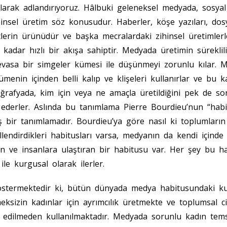
olarak adlandırıyoruz. Hâlbuki geleneksel medyada, sosya
hinsel üretim söz konusudur. Haberler, köşe yazıları, dos
eçlerin ürünüdür ve başka mecralardaki zihinsel üretimlerl
 kadar hızlı bir akışa sahiptir. Medyada üretimin sürekliliğ
 devasa bir simgeler kümesi ile düşünmeyi zorunlu kılar. 
enin içinden belli kalıp ve klişeleri kullanırlar ve bu ka
oğrafyada, kim için veya ne amaçla üretildiğini pek de s
ederler. Aslında bu tanımlama Pierre Bourdieu’nun “hab
ş bir tanımlamadır. Bourdieu’ya göre nasıl ki toplumların
killendirdikleri habitusları varsa, medyanın da kendi içinde h
iren ve insanlara ulaştıran bir habitusu var. Her şey bu ha
ile kurgusal olarak ilerler.
östermektedir ki, bütün dünyada medya habitusundaki ku
meksizin kadınlar için ayrımcılık üretmekte ve toplumsal ci
t edilmeden kullanılmaktadır. Medyada sorunlu kadın temsi