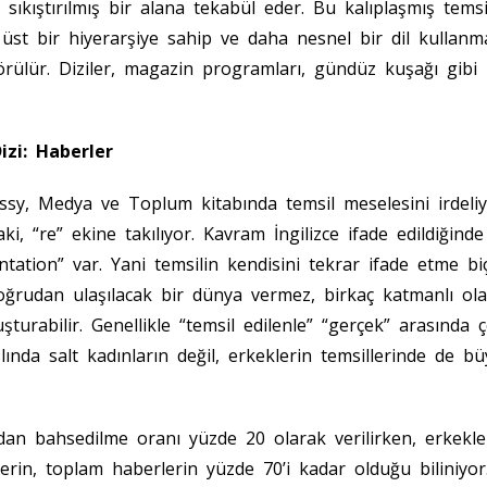
ıkıştırılmış bir alana tekabül eder. Bu kalıplaşmış temsi
 üst bir hiyerarşiye sahip ve daha nesnel bir dil kullan
örülür. Diziler, magazin programları, gündüz kuşağı gibi
zi: Haberler
sy, Medya ve Toplum kitabında temsil meselesini irdeli
aki, “re” ekine takılıyor. Kavram İngilizce ifade edildiğind
ntation” var. Yani temsilin kendisini tekrar ifade etme b
oğrudan ulaşılacak bir dünya vermez, birkaç katmanlı ola
luşturabilir. Genellikle “temsil edilenle” “gerçek” arasında
lında salt kadınların değil, erkeklerin temsillerinde de büy
dan bahsedilme oranı yüzde 20 olarak verilirken, erkekl
rin, toplam haberlerin yüzde 70’i kadar olduğu biliniyor.