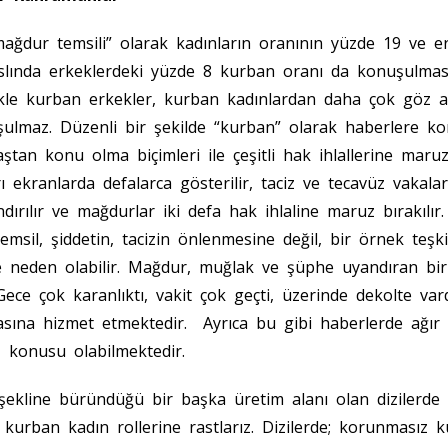
ğdur temsili” olarak kadınların oranının yüzde 19 ve er
 Aslında erkeklerdeki yüzde 8 kurban oranı da konuşulmas
kle kurban erkekler, kurban kadınlardan daha çok göz ar
ulmaz. Düzenli bir şekilde “kurban” olarak haberlere ko
tan konu olma biçimleri ile çeşitli hak ihlallerine maruz
rı ekranlarda defalarca gösterilir, taciz ve tecavüz vakala
ırılır ve mağdurlar iki defa hak ihlaline maruz bırakılır
msil, şiddetin, tacizin önlenmesine değil, bir örnek teşki
neden olabilir. Mağdur, muğlak ve şüphe uyandıran bir
 Gece çok karanlıktı, vakit çok geçti, üzerinde dekolte vard
sına hizmet etmektedir. Ayrıca bu gibi haberlerde ağır b
öz konusu olabilmektedir.
 şekline büründüğü bir başka üretim alanı olan dizilerde 
ık kurban kadın rollerine rastlarız. Dizilerde; korunmasız