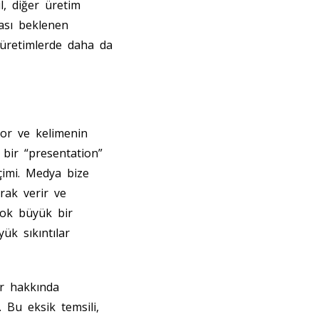
l, diğer üretim
ması beklenen
 üretimlerde daha da
yor ve kelimenin
e bir “presentation”
içimi. Medya bize
rak verir ve
 çok büyük bir
ük sıkıntılar
er hakkında
 Bu eksik temsili,