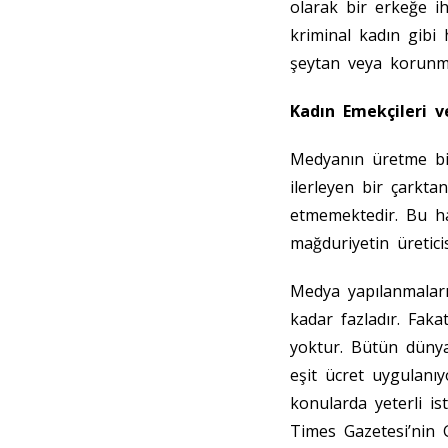
olarak bir erkeğe ih
kriminal kadın gibi
şeytan veya korunm
Kadın Emekçileri 
Medyanın üretme bi
ilerleyen bir çarkt
etmemektedir. Bu h
mağduriyetin üretic
Medya yapılanmalar
kadar fazladır. Fak
yoktur. Bütün dünyad
eşit ücret uygulanıy
konularda yeterli is
Times Gazetesi’nin G