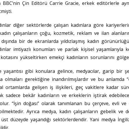
nda BBC’nin Çin Editörü Carrie Gracie, erkek editörlerle ayn
etmişti.
ınlar diğer sektörlerde çalışan kadınlara göre kariyerler
adın çalışanların çoğu, kozmetik, reklam ve ilan alanlar
 dışında bir de ekranlarda yıldızlaşmış kadın görünürlüğü
nlar imtiyazlı konumları ve parlak kişisel yaşamlarıyla k
kotasını yükseltirken emekçi kadınların sorunlarını gölge
 yaşantısı gibi konulara gelince, medyacılar, garip bir şe
 olmaları gerektiğine inandırılmışlardır ve bu anlamda “e
l ortamlarda gelişen iş ilişkileri, geç vakitlere kadar sür
ak sadece bekâr kadınların ve erkeklerin iştirak edebilece
lur. “İşin doğası” olarak tanımlanan bu çerçeve, evli ve 
ebilmektedir. Ayrıca medya, kadın çalışanların gebelik ve 
st düzeyde yaşandığı sektörlerdendir. Yani medya İngilizc
ildir.