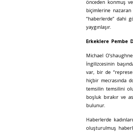
önceden konmuş ve s
biçimlerine nazaran
“haberlerde” dahi g
yaygınlaşır.
Erkeklere Pembe Di
Michael O’shaughnes
İngilizcesinin başınd
var, bir de “represe
hiçbir mecrasında d
temsilin temsilini o
boşluk bırakır ve as
bulunur.
Haberlerde kadınlar
oluşturulmuş haberle