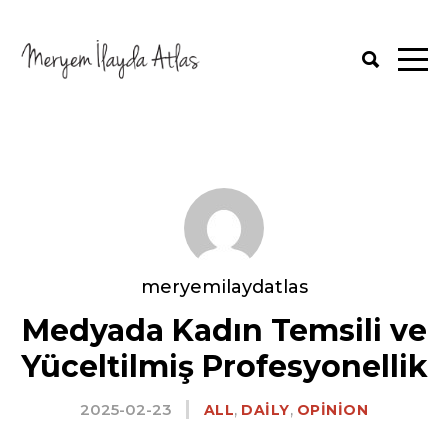
meryemilaydatlas
Medyada Kadın Temsili ve
Yüceltilmiş Profesyonellik
2025-02-23
,
,
ALL
DAILY
OPINION