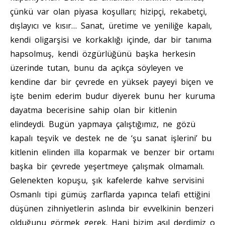
çünkü var olan piyasa koşulları; hizipçi, rekabetçi,
dışlayıcı ve kısır… Sanat, üretime ve yeniliğe kapalı,
kendi oligarşisi ve korkaklığı içinde, dar bir tanıma
hapsolmuş, kendi özgürlüğünü başka herkesin
üzerinde tutan, bunu da açıkça söyleyen ve
kendine dar bir çevrede en yüksek payeyi biçen ve
işte benim ederim budur diyerek bunu her kuruma
dayatma becerisine sahip olan bir kitlenin
elindeydi. Bugün yapmaya çalıştığımız, ne gözü
kapalı teşvik ve destek ne de ‘şu sanat işlerini’ bu
kitlenin elinden illa koparmak ve benzer bir ortamı
başka bir çevrede yeşertmeye çalışmak olmamalı.
Gelenekten kopuşu, şık kafelerde kahve servisini
Osmanlı tipi gümüş zarflarda yapınca telafi ettiğini
düşünen zihniyetlerin aslında bir evvelkinin benzeri
olduğunu görmek gerek. Hani bizim asıl derdimiz o