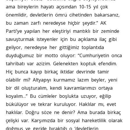
ama bireylerin hayatı açısından 10-15 yıl çok
önemlidir, devletlerin ömrü cihetinden bakarsanız,
bu zaman zarfı neredeyse hiçbir şeydir.” AK
Parti’ye yapılan her eleştiriyi mantıklı bir zeminde
savuşturmak isteyenler için bu açıklama ilaç gibi
geliyor, neredeyse her gittiğimiz toplantıda
duyduğumuz bir motto oluyor: “Cumhuriyetin onca
tahribatı var azizim. Gelenekten koptuk efendim.
Hiç bunca kayıp birkaç iktidar devrinde tamir
olabilir mi? Altyapıyı kurmamız lazım beyler, yeni
bir dil oluşturalım, kendi kavramlarımızı ortaya
koyalım…” Bu cümleler boşlukta uzuyor, eğilip
bükülüyor ve tekrar kuruluyor. Haklılar mı, evet
haklılar. Doğru söze ne denir? Ama burada birkaç
çelişki var. Karşımızda bir sosyal hareketlilik olarak
doğmuş ve geride bıraktığı o ‘devletlerin