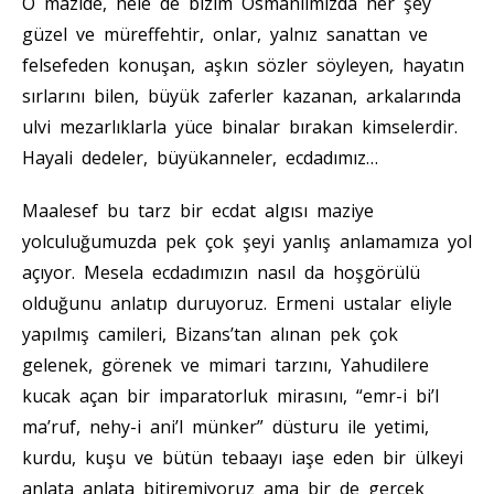
O mazide, hele de bizim Osmanlımızda her şey
güzel ve müreffehtir, onlar, yalnız sanattan ve
felsefeden konuşan, aşkın sözler söyleyen, hayatın
sırlarını bilen, büyük zaferler kazanan, arkalarında
ulvi mezarlıklarla yüce binalar bırakan kimselerdir.
Hayali dedeler, büyükanneler, ecdadımız…
Maalesef bu tarz bir ecdat algısı maziye
yolculuğumuzda pek çok şeyi yanlış anlamamıza yol
açıyor. Mesela ecdadımızın nasıl da hoşgörülü
olduğunu anlatıp duruyoruz. Ermeni ustalar eliyle
yapılmış camileri, Bizans’tan alınan pek çok
gelenek, görenek ve mimari tarzını, Yahudilere
kucak açan bir imparatorluk mirasını, “emr-i bi’l
ma’ruf, nehy-i ani’l münker” düsturu ile yetimi,
kurdu, kuşu ve bütün tebaayı iaşe eden bir ülkeyi
anlata anlata bitiremiyoruz ama bir de gerçek