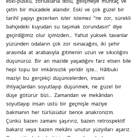
eski-püskü, zorluklarla dolu, gelişmeye muhtaç ve
çetin bir mücadele alanıdır. Eski ve çok güzel bir
tarihî yapıyı gezerken ister istemez “ne zor, sürekli
bahçedeki kuyudan su taşımak zorundasın” diye
geçirdiğimiz olur içimizden… Yahut yüksek tavanlar
yüzünden odaların çok zor ısınacağını, iki şehir
arasında at arabasıyla gitmenin uzun ve sıkıcılığını
düşünürüz. Bir an mazide yaşadığını farz etsen bile
hepi topu bir imkânsızlık yeridir işte… Hâlbuki
maziyi bu gerçekçi düşüncelerden, insani
ihtiyaçlardan soyutlayıp düşünmek, ne güzel bir
düşe götürür bizi… Zamandan ve mekândan
soyutlayıp insan üstü bir geçmişle maziye
bakmanın her türlüsüdür bence anakronizm.
Çünkü bazen zamanı şaşırırız, bazen retrospektif
bakarız veya bazen mekânı unutur yüzyılları aşarız.