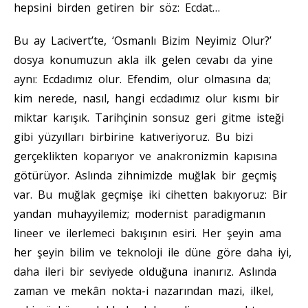
hepsini birden getiren bir söz: Ecdat…
Bu ay Lacivert’te, ‘Osmanlı Bizim Neyimiz Olur?’
dosya konumuzun akla ilk gelen cevabı da yine
aynı: Ecdadımız olur. Efendim, olur olmasına da;
kim nerede, nasıl, hangi ecdadımız olur kısmı bir
miktar karışık. Tarihçinin sonsuz geri gitme isteği
gibi yüzyılları birbirine katıveriyoruz. Bu bizi
gerçeklikten koparıyor ve anakronizmin kapısına
götürüyor. Aslında zihnimizde muğlak bir geçmiş
var. Bu muğlak geçmişe iki cihetten bakıyoruz: Bir
yandan muhayyilemiz; modernist paradigmanın
lineer ve ilerlemeci bakışının esiri. Her şeyin ama
her şeyin bilim ve teknoloji ile düne göre daha iyi,
daha ileri bir seviyede olduğuna inanırız. Aslında
zaman ve mekân nokta-i nazarından mazi, ilkel,