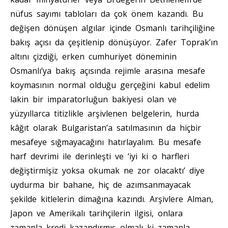
nüfus sayımı tabloları da çok önem kazandı. Bu
değişen dönüşen algılar içinde Osmanlı tarihçiliğine
bakış açısı da çeşitlenip dönüşüyor. Zafer Toprak’ın
altını çizdiği, erken cumhuriyet döneminin
Osmanlı’ya bakış açısında rejimle arasına mesafe
koymasının normal olduğu gerçeğini kabul edelim
lakin bir imparatorluğun bakiyesi olan ve
yüzyıllarca titizlikle arşivlenen belgelerin, hurda
kâğıt olarak Bulgaristan’a satılmasının da hiçbir
mesafeye sığmayacağını hatırlayalım. Bu mesafe
harf devrimi ile derinleşti ve ‘iyi ki o harfleri
değiştirmişiz yoksa okumak ne zor olacaktı’ diye
uydurma bir bahane, hiç de azımsanmayacak
şekilde kitlelerin dimağına kazındı. Arşivlere Alman,
Japon ve Amerikalı tarihçilerin ilgisi, onlara
zamanla kredi kazandırmış olmalı ki zamanla